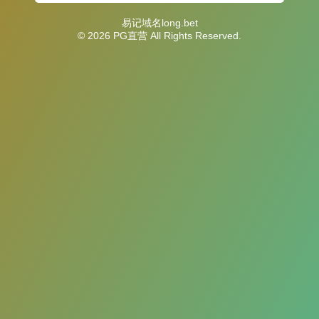
易记域名long.bet
© 2026 PG直营 All Rights Reserved.